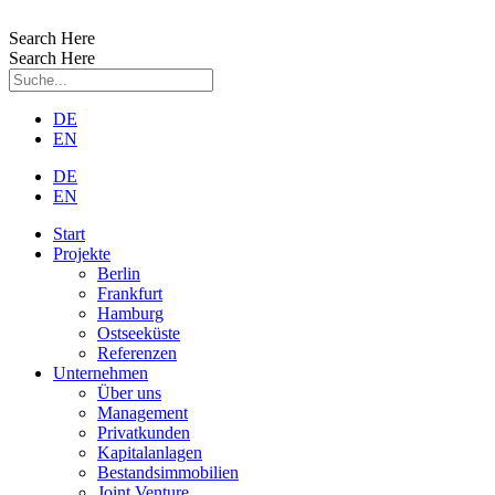
Zum
Inhalt
Search Here
wechseln
Search Here
DE
EN
DE
EN
Start
Projekte
Berlin
Frankfurt
Hamburg
Ostseeküste
Referenzen
Unternehmen
Über uns
Management
Privatkunden
Kapitalanlagen
Bestandsimmobilien
Joint Venture