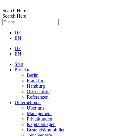
Zum
Inhalt
Search Here
wechseln
Search Here
DE
EN
DE
EN
Start
Projekte
Berlin
Frankfurt
Hamburg
Ostseeküste
Referenzen
Unternehmen
Über uns
Management
Privatkunden
Kapitalanlagen
Bestandsimmobilien
Joint Venture