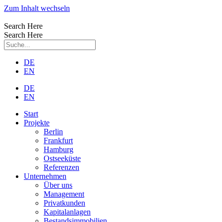
Zum Inhalt wechseln
Search Here
Search Here
DE
EN
DE
EN
Start
Projekte
Berlin
Frankfurt
Hamburg
Ostseeküste
Referenzen
Unternehmen
Über uns
Management
Privatkunden
Kapitalanlagen
Bestandsimmobilien