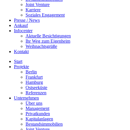
Joint Venture
Karriere
Soziales Engagement
Presse / News
Ankauf
Infocenter
Aktuelle Besichtigungen
Ihr Weg zum Eigenheim
Weihnachtsgrüße
Kontakt
Start
Projekte
Berlin
Frankfurt
Hamburg
Ostseeküste
Referenzen
Unternehmen
Über uns
Management
Privatkunden
Kapitalanlagen
Bestandsimmobilien
Joint Venture