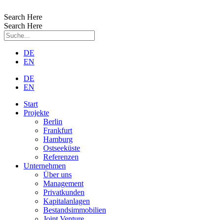
Zum
Inhalt
Search Here
wechseln
Search Here
DE
EN
DE
EN
Start
Projekte
Berlin
Frankfurt
Hamburg
Ostseeküste
Referenzen
Unternehmen
Über uns
Management
Privatkunden
Kapitalanlagen
Bestandsimmobilien
Joint Venture