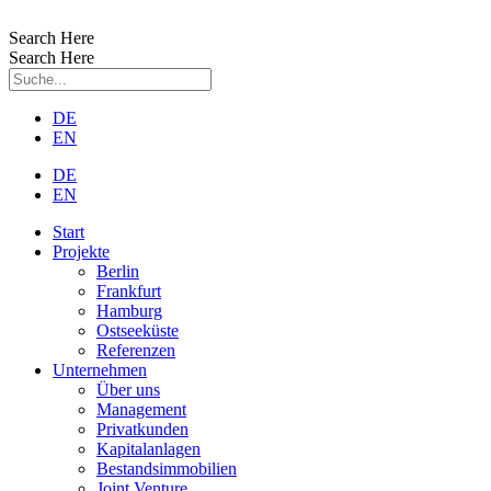
Zum
Inhalt
Search Here
wechseln
Search Here
DE
EN
DE
EN
Start
Projekte
Berlin
Frankfurt
Hamburg
Ostseeküste
Referenzen
Unternehmen
Über uns
Management
Privatkunden
Kapitalanlagen
Bestandsimmobilien
Joint Venture