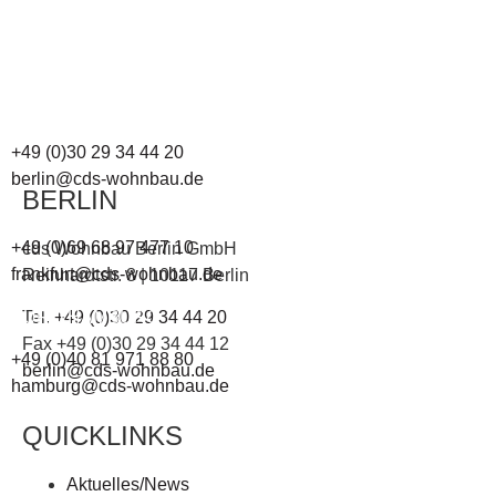
BÜRO BERLIN
+49 (0)30 29 34 44 20
berlin@cds-wohnbau.de
BERLIN
BÜRO FRANKFURT
+49 (0)69 68 97 477 10
cds Wohnbau Berlin GmbH
frankfurt@cds-wohnbau.de
Reinhardtstr. 8 | 10117 Berlin
BÜRO HAMBURG
Tel.
+49 (0)30 29 34 44 20
Fax +49 (0)30 29 34 44 12
+49 (0)40 81 971 88 80
berlin@cds-wohnbau.de
hamburg@cds-wohnbau.de
QUICKLINKS
Aktuelles/News