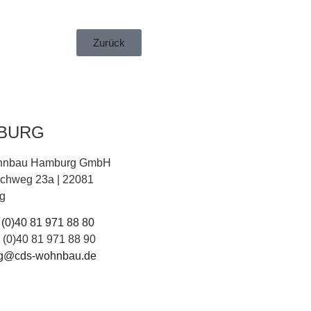
Zurück
BURG
hnbau Hamburg GmbH
eichweg 23a | 22081
g
 (0)40 81 971 88 80
 (0)40 81 971 88 90
g@cds-wohnbau.de