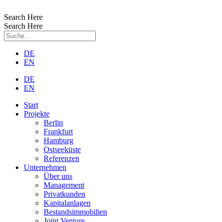
Zum
Inhalt
Search Here
wechseln
Search Here
DE
EN
DE
EN
Start
Projekte
Berlin
Frankfurt
Hamburg
Ostseeküste
Referenzen
Unternehmen
Über uns
Management
Privatkunden
Kapitalanlagen
Bestandsimmobilien
Joint Venture