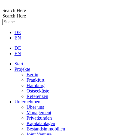
Zum
Inhalt
Search Here
wechseln
Search Here
DE
EN
DE
EN
Start
Projekte
Berlin
Frankfurt
Hamburg
Ostseeküste
Referenzen
Unternehmen
Über uns
Management
Privatkunden
Kapitalanlagen
Bestandsimmobilien
Joint Venture