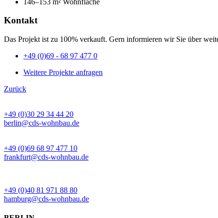
146–153 m² Wohnfläche
Kontakt
Das Projekt ist zu 100% verkauft. Gern informieren wir Sie über weite
+49 (0)69 - 68 97 477 0
Weitere Projekte anfragen
Zurück
BÜRO BERLIN
+49 (0)30 29 34 44 20
berlin@cds-wohnbau.de
BÜRO FRANKFURT
+49 (0)69 68 97 477 10
frankfurt@cds-wohnbau.de
BÜRO HAMBURG
+49 (0)40 81 971 88 80
hamburg@cds-wohnbau.de
BERLIN