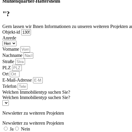
Mühlenquartier-Hattersheim
"?
Gern lassen wir Ihnen Informationen zu unseren weiteren Projekten 
Objekt-id
Anrede
Vorname
Nachname
Straße
PLZ
Ort
E-Mail-Adresse
Telefon
Welchen Immobilientyp suchen Sie?
Welchen Immobilientyp suchen Sie?
Newsletter zu weiteren Projekten
Newsletter zu weiteren Projekten
Ja
Nein