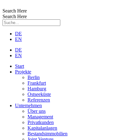
Zum
Inhalt
Search Here
wechseln
Search Here
DE
EN
DE
EN
Start
Projekte
Berlin
Frankfurt
Hamburg
Ostseeküste
Referenzen
Unternehmen
Über uns
Management
Privatkunden
Kapitalanlagen
Bestandsimmobilien
Joint Venture