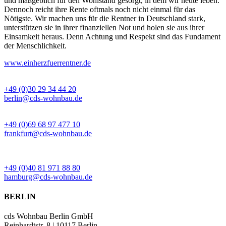
und maßgeblich für den Wohlstand gesorgt, in dem wir heute leben.
Dennoch reicht ihre Rente oftmals noch nicht einmal für das
Nötigste. Wir machen uns für die Rentner in Deutschland stark,
unterstützen sie in ihrer finanziellen Not und holen sie aus ihrer
Einsamkeit heraus. Denn Achtung und Respekt sind das Fundament
der Menschlichkeit.
www.einherzfuerrentner.de
BÜRO BERLIN
+49 (0)30 29 34 44 20
berlin@cds-wohnbau.de
BÜRO FRANKFURT
+49 (0)69 68 97 477 10
frankfurt@cds-wohnbau.de
BÜRO HAMBURG
+49 (0)40 81 971 88 80
hamburg@cds-wohnbau.de
BERLIN
cds Wohnbau Berlin GmbH
Reinhardtstr. 8 | 10117 Berlin