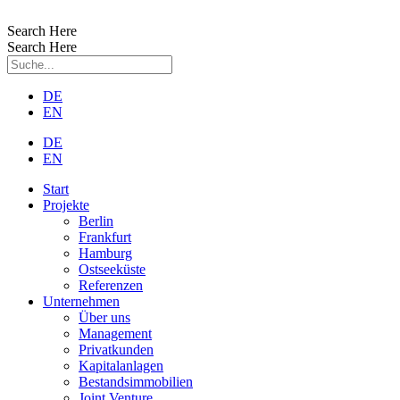
Zum
Inhalt
Search Here
wechseln
Search Here
DE
EN
DE
EN
Start
Projekte
Berlin
Frankfurt
Hamburg
Ostseeküste
Referenzen
Unternehmen
Über uns
Management
Privatkunden
Kapitalanlagen
Bestandsimmobilien
Joint Venture