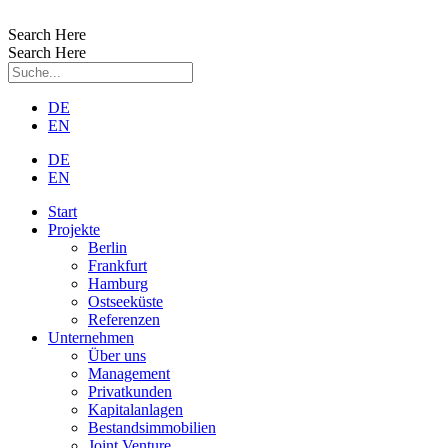
Zum
Inhalt
Search Here
wechseln
Search Here
DE
EN
DE
EN
Start
Projekte
Berlin
Frankfurt
Hamburg
Ostseeküste
Referenzen
Unternehmen
Über uns
Management
Privatkunden
Kapitalanlagen
Bestandsimmobilien
Joint Venture