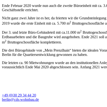
Ende Februar 2020 wurde nun auch die zweite Büroeinheit mit ca. 3
Geschäftsstelle errichtet.
Nicht ganz zwei Jahre ist es her, da feierten wir die Grundsteinle
2
2019 wurde die erste Einheit mit ca. 5.700 m
Bruttogeschossfläche 
2
Der 3. und letzte Büro-Gebäudeteil mit ca.11.000 m
Bruttogeschossfl
Erdbauarbeiten und die Baugrube wird ausgehoben. Ende 2021 soll a
2
m
Bruttogeschossfläche komplettieren.
Die drei Bürogebäude von „Mein Prenzlhain“ bieten die idealen Vorau
Berlin für die Quartiersentwicklung gewonnen zu haben.
Die letzten ca. 90 Mietwohnungen wurde an den institutionellen A
voraussichtlich Ende Mai 2020 abgeschlossen sein. Anfang 2021 we
BÜRO BERLIN
+49 (0)30 29 34 44 20
berlin@cds-wohnbau.de