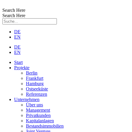
Zum
Inhalt
Search Here
wechseln
Search Here
DE
EN
DE
EN
Start
Projekte
Berlin
Frankfurt
Hamburg
Ostseeküste
Referenzen
Unternehmen
Über uns
Management
Privatkunden
Kapitalanlagen
Bestandsimmobilien
Joint Venture