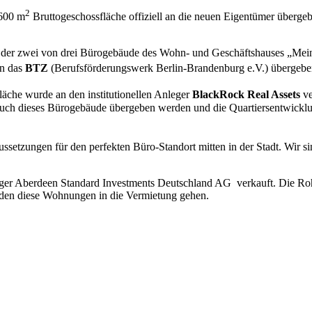
2
.600 m
Bruttogeschossfläche offiziell an die neuen Eigentümer überge
gung der zwei von drei Bürogebäude des Wohn- und Geschäftshauses „Me
an das
BTZ
(Berufsförderungswerk Berlin-Brandenburg e.V.) übergebe
äche wurde an den institutionellen Anleger
BlackRock Real Assets
ve
uch dieses Bürogebäude übergeben werden und die Quartiersentwicklu
ssetzungen für den perfekten Büro-Standort mitten in der Stadt. Wir s
nleger Aberdeen Standard Investments Deutschland AG verkauft. Die 
rden diese Wohnungen in die Vermietung gehen.