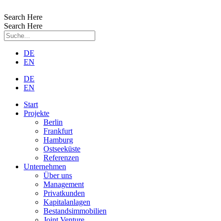
Zum
Inhalt
Search Here
wechseln
Search Here
DE
EN
DE
EN
Start
Projekte
Berlin
Frankfurt
Hamburg
Ostseeküste
Referenzen
Unternehmen
Über uns
Management
Privatkunden
Kapitalanlagen
Bestandsimmobilien
Joint Venture