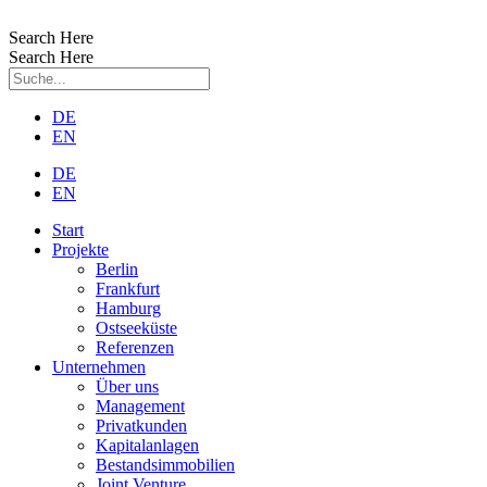
Zum
Inhalt
Search Here
wechseln
Search Here
DE
EN
DE
EN
Start
Projekte
Berlin
Frankfurt
Hamburg
Ostseeküste
Referenzen
Unternehmen
Über uns
Management
Privatkunden
Kapitalanlagen
Bestandsimmobilien
Joint Venture