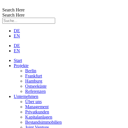
Zum
Inhalt
Search Here
wechseln
Search Here
DE
EN
DE
EN
Start
Projekte
Berlin
Frankfurt
Hamburg
Ostseeküste
Referenzen
Unternehmen
Über uns
Management
Privatkunden
Kapitalanlagen
Bestandsimmobilien
Joint Venture