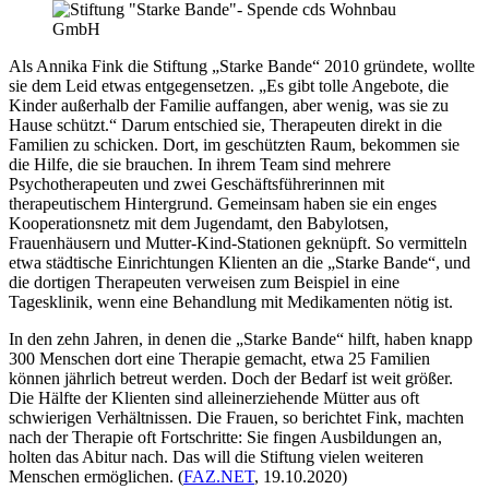
Als Annika Fink die Stiftung „Starke Bande“ 2010 gründete, wollte
sie dem Leid etwas entgegensetzen. „Es gibt tolle Angebote, die
Kinder außerhalb der Familie auffangen, aber wenig, was sie zu
Hause schützt.“ Darum entschied sie, Therapeuten direkt in die
Familien zu schicken. Dort, im geschützten Raum, bekommen sie
die Hilfe, die sie brauchen. In ihrem Team sind mehrere
Psychotherapeuten und zwei Geschäftsführerinnen mit
therapeutischem Hintergrund. Gemeinsam haben sie ein enges
Kooperationsnetz mit dem Jugendamt, den Babylotsen,
Frauenhäusern und Mutter-Kind-Stationen geknüpft. So vermitteln
etwa städtische Einrichtungen Klienten an die „Starke Bande“, und
die dortigen Therapeuten verweisen zum Beispiel in eine
Tagesklinik, wenn eine Behandlung mit Medikamenten nötig ist.
In den zehn Jahren, in denen die „Starke Bande“ hilft, haben knapp
300 Menschen dort eine Therapie gemacht, etwa 25 Familien
können jährlich betreut werden. Doch der Bedarf ist weit größer.
Die Hälfte der Klienten sind alleinerziehende Mütter aus oft
schwierigen Verhältnissen. Die Frauen, so berichtet Fink, machten
nach der Therapie oft Fortschritte: Sie fingen Ausbildungen an,
holten das Abitur nach. Das will die Stiftung vielen weiteren
Menschen ermöglichen. (
FAZ.NET
, 19.10.2020)