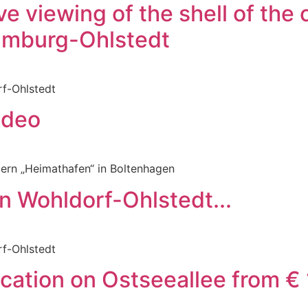
ive viewing of the shell of th
amburg-Ohlstedt
rf-Ohlstedt
ideo
ern „Heimathafen“ in Boltenhagen
n Wohldorf-Ohlstedt...
rf-Ohlstedt
location on Ostseeallee from €