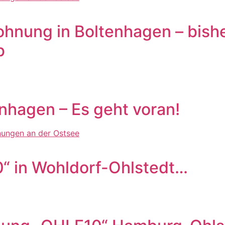
hnung in Boltenhagen – bishe
b
nhagen – Es geht voran!
0“ in Wohldorf-Ohlstedt…