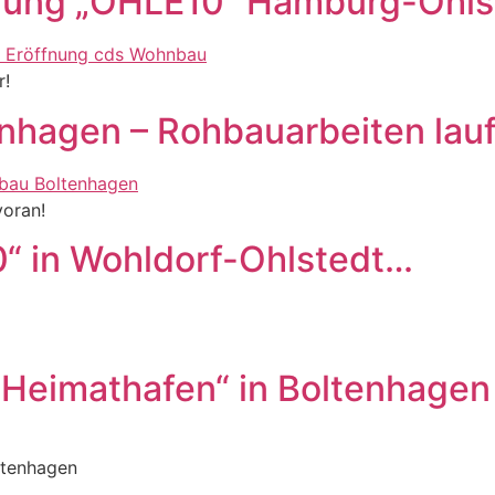
nung „OHLE10“ Hamburg-Ohls
r!
enhagen – Rohbauarbeiten lau
voran!
0“ in Wohldorf-Ohlstedt…
„Heimathafen“ in Boltenhagen –
ltenhagen