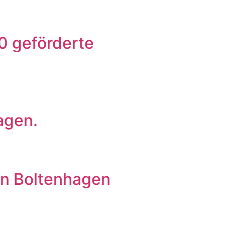
0 geförderte
agen.
in Boltenhagen